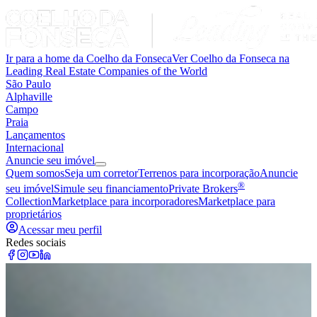
Ir para a home da Coelho da Fonseca
Ver Coelho da Fonseca na
Leading Real Estate Companies of the World
São Paulo
Alphaville
Campo
Praia
Lançamentos
Internacional
Anuncie seu imóvel
Quem somos
Seja um corretor
Terrenos para incorporação
Anuncie
®
seu imóvel
Simule seu financiamento
Private Brokers
Collection
Marketplace para incorporadores
Marketplace para
proprietários
Acessar meu perfil
Redes sociais