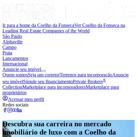
Ir para a home da Coelho da Fonseca
Ver Coelho da Fonseca na
Leading Real Estate Companies of the World
São Paulo
Alphaville
Campo
Praia
Lançamentos
Internacional
Anuncie seu imóvel
Quem somos
Seja um corretor
Terrenos para incorporação
Anuncie
®
seu imóvel
Simule seu financiamento
Private Brokers
Collection
Marketplace para incorporadores
Marketplace para
proprietários
Acessar meu perfil
Redes sociais
Descubra sua carreira no mercado
imobiliário de luxo com a Coelho da