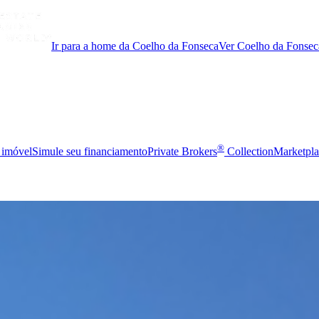
Ir para a home da Coelho da Fonseca
Ver Coelho da Fonsec
®
 imóvel
Simule seu financiamento
Private Brokers
Collection
Marketpla