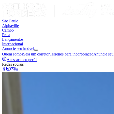
São Paulo
Alphaville
Campo
Praia
Lançamentos
Internacional
Anuncie seu imóvel
Quem somos
Seja um corretor
Terrenos para incorporação
Anuncie seu
Acessar meu perfil
Redes sociais