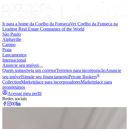
Ir para a home da Coelho da Fonseca
Ver Coelho da Fonseca na
Leading Real Estate Companies of the World
São Paulo
Alphaville
Campo
Praia
Lançamentos
Internacional
Anuncie seu imóvel
Quem somos
Seja um corretor
Terrenos para incorporação
Anuncie
®
seu imóvel
Simule seu financiamento
Private Brokers
Collection
Marketplace para incorporadores
Marketplace para
proprietários
Acessar meu perfil
Redes sociais