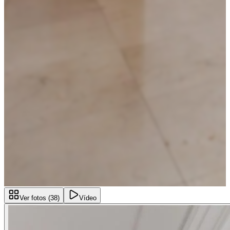
Ver fotos (
38
)
Vídeo