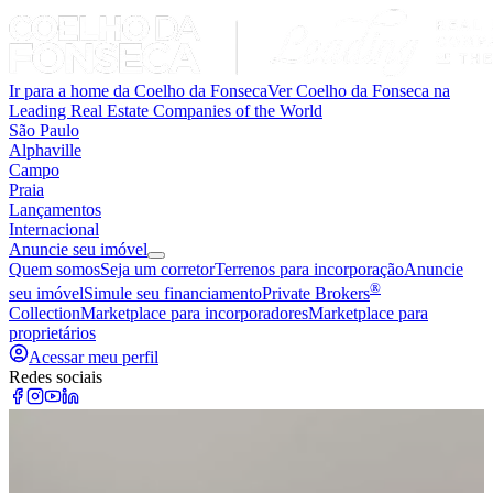
Ir para a home da Coelho da Fonseca
Ver Coelho da Fonseca na
Leading Real Estate Companies of the World
São Paulo
Alphaville
Campo
Praia
Lançamentos
Internacional
Anuncie seu imóvel
Quem somos
Seja um corretor
Terrenos para incorporação
Anuncie
®
seu imóvel
Simule seu financiamento
Private Brokers
Collection
Marketplace para incorporadores
Marketplace para
proprietários
Acessar meu perfil
Redes sociais