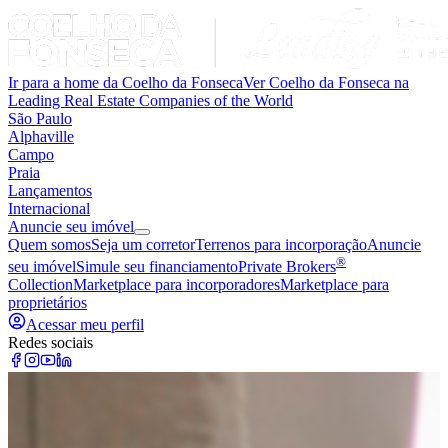
Ir para a home da Coelho da Fonseca
Ver Coelho da Fonseca na
Leading Real Estate Companies of the World
São Paulo
Alphaville
Campo
Praia
Lançamentos
Internacional
Anuncie seu imóvel
Quem somos
Seja um corretor
Terrenos para incorporação
Anuncie
®
seu imóvel
Simule seu financiamento
Private Brokers
Collection
Marketplace para incorporadores
Marketplace para
proprietários
Acessar meu perfil
Redes sociais