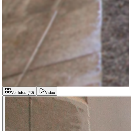
Ver fotos (
40
)
Vídeo