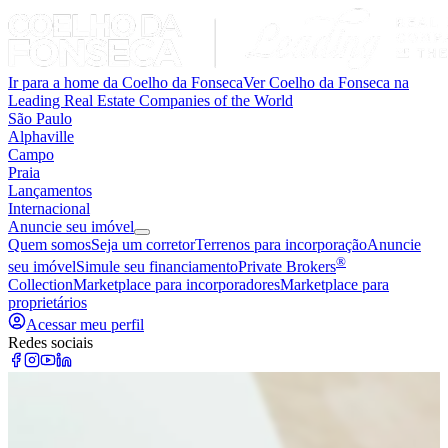
Ir para a home da Coelho da Fonseca
Ver Coelho da Fonseca na
Leading Real Estate Companies of the World
São Paulo
Alphaville
Campo
Praia
Lançamentos
Internacional
Anuncie seu imóvel
Quem somos
Seja um corretor
Terrenos para incorporação
Anuncie
®
seu imóvel
Simule seu financiamento
Private Brokers
Collection
Marketplace para incorporadores
Marketplace para
proprietários
Acessar meu perfil
Redes sociais