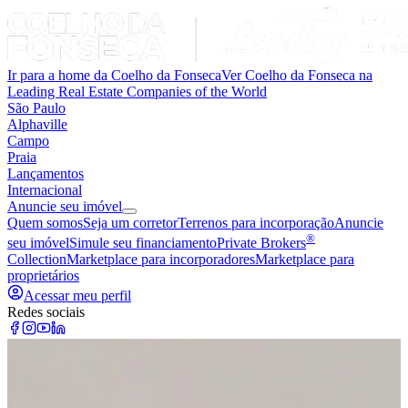
Ir para a home da Coelho da Fonseca
Ver Coelho da Fonseca na
Leading Real Estate Companies of the World
São Paulo
Alphaville
Campo
Praia
Lançamentos
Internacional
Anuncie seu imóvel
Quem somos
Seja um corretor
Terrenos para incorporação
Anuncie
®
seu imóvel
Simule seu financiamento
Private Brokers
Collection
Marketplace para incorporadores
Marketplace para
proprietários
Acessar meu perfil
Redes sociais