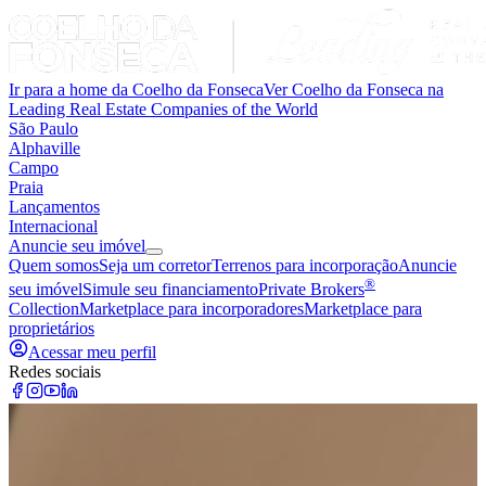
Ir para a home da Coelho da Fonseca
Ver Coelho da Fonseca na
Leading Real Estate Companies of the World
São Paulo
Alphaville
Campo
Praia
Lançamentos
Internacional
Anuncie seu imóvel
Quem somos
Seja um corretor
Terrenos para incorporação
Anuncie
®
seu imóvel
Simule seu financiamento
Private Brokers
Collection
Marketplace para incorporadores
Marketplace para
proprietários
Acessar meu perfil
Redes sociais