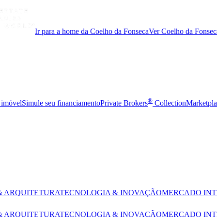
Ir para a home da Coelho da Fonseca
Ver Coelho da Fonsec
®
 imóvel
Simule seu financiamento
Private Brokers
Collection
Marketpla
& ARQUITETURA
TECNOLOGIA & INOVAÇÃO
MERCADO IN
& ARQUITETURA
TECNOLOGIA & INOVAÇÃO
MERCADO IN