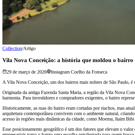
Collection
/
Artigo
Vila Nova Conceição: a história que moldou o bairro
29 de março de 2026
Instagram Coelho da Fonseca
A Vila Nova Conceição, um dos bairros mais nobres de São Paulo, é
Originada da antiga Fazenda Santa Maria, a região da Vila Nova Conce
harmonia. Para investidores e compradores exigentes, o bairro repres
Historicamente, as ruas do bairro eram cortadas por riachos, mas atu
arquitetura contemporânea convivem com o ambiente natural, criando um
acesso às regiões mais dinâmicas da cidade, como Moema, Itaim Bibi 
Esse posicionamento geográfico é um dos fatores que elevam o valor 
empresariais torna o bairro uma escolha privilegiada para quem busca