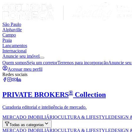
São Paulo
Alphaville
Campo
Praia
Lançamentos
Internacional
Anuncie seu imóvel
Quem somos
Seja um corretor
Terrenos para incorporação
Anuncie seu
Acessar meu perfil
Redes sociais
®
PRIVATE BROKERS
Collection
Curadoria editorial e inteligência de mercado.
MERCADO IMOBILIÁRIO
CULTURA & LIFESTYLE
DESIGN 
Todas as categorias
MERCADO IMOBILIÁRIO
CULTURA & LIFESTYLE
DESIGN 