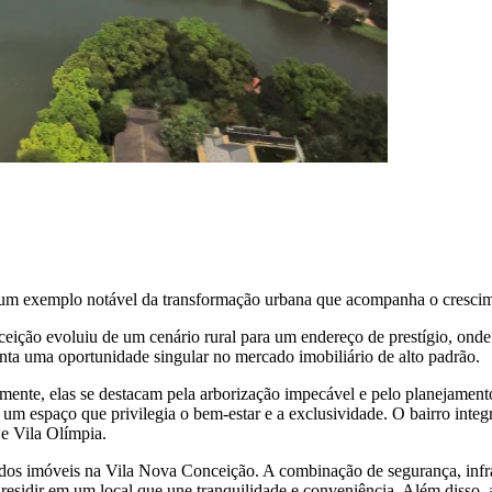
 um exemplo notável da transformação urbana que acompanha o crescim
ição evoluiu de um cenário rural para um endereço de prestígio, onde a
enta uma oportunidade singular no mercado imobiliário de alto padrão.
almente, elas se destacam pela arborização impecável e pelo planejame
 espaço que privilegia o bem-estar e a exclusividade. O bairro integra
e Vila Olímpia.
dos imóveis na Vila Nova Conceição. A combinação de segurança, infra
 residir em um local que une tranquilidade e conveniência. Além disso,