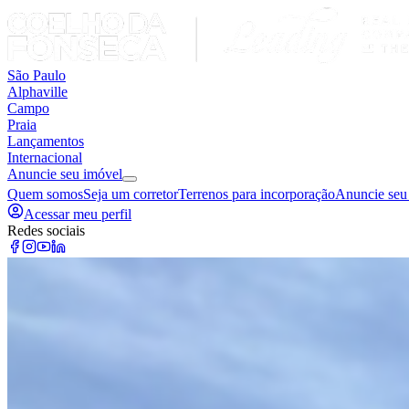
São Paulo
Alphaville
Campo
Praia
Lançamentos
Internacional
Anuncie seu imóvel
Quem somos
Seja um corretor
Terrenos para incorporação
Anuncie seu
Acessar meu perfil
Redes sociais