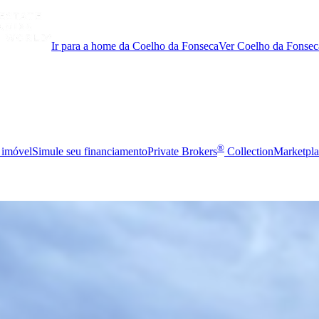
Ir para a home da Coelho da Fonseca
Ver Coelho da Fonsec
®
 imóvel
Simule seu financiamento
Private Brokers
Collection
Marketpla