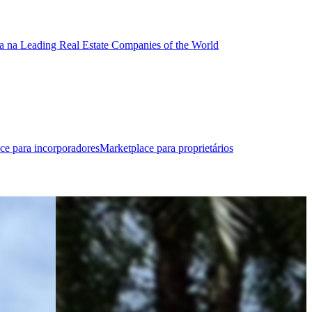
a na Leading Real Estate Companies of the World
ce para incorporadores
Marketplace para proprietários