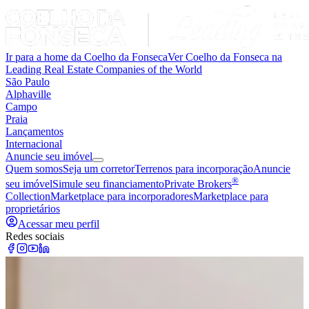
Ir para a home da Coelho da Fonseca
Ver Coelho da Fonseca na
Leading Real Estate Companies of the World
São Paulo
Alphaville
Campo
Praia
Lançamentos
Internacional
Anuncie seu imóvel
Quem somos
Seja um corretor
Terrenos para incorporação
Anuncie
®
seu imóvel
Simule seu financiamento
Private Brokers
Collection
Marketplace para incorporadores
Marketplace para
proprietários
Acessar meu perfil
Redes sociais