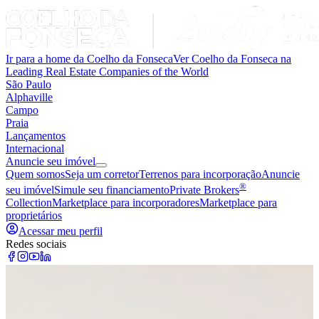
Ir para a home da Coelho da Fonseca
Ver Coelho da Fonseca na
Leading Real Estate Companies of the World
São Paulo
Alphaville
Campo
Praia
Lançamentos
Internacional
Anuncie seu imóvel
Quem somos
Seja um corretor
Terrenos para incorporação
Anuncie
®
seu imóvel
Simule seu financiamento
Private Brokers
Collection
Marketplace para incorporadores
Marketplace para
proprietários
Acessar meu perfil
Redes sociais