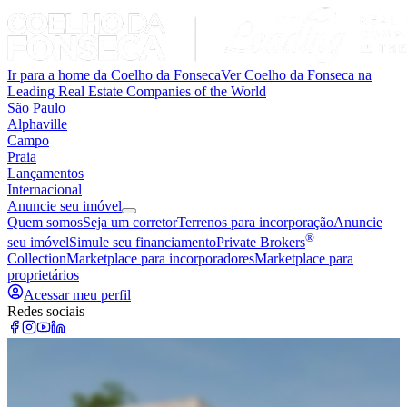
Ir para a home da Coelho da Fonseca
Ver Coelho da Fonseca na
Leading Real Estate Companies of the World
São Paulo
Alphaville
Campo
Praia
Lançamentos
Internacional
Anuncie seu imóvel
Quem somos
Seja um corretor
Terrenos para incorporação
Anuncie
®
seu imóvel
Simule seu financiamento
Private Brokers
Collection
Marketplace para incorporadores
Marketplace para
proprietários
Acessar meu perfil
Redes sociais