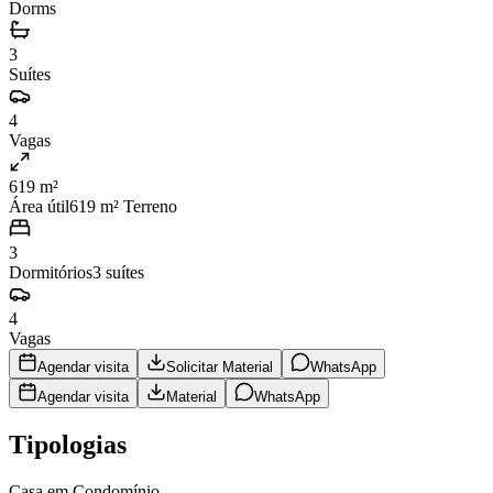
Dorms
3
Suítes
4
Vagas
619 m²
Área útil
619
m² Terreno
3
Dormitórios
3
suítes
4
Vagas
Agendar visita
Solicitar Material
WhatsApp
Agendar visita
Material
WhatsApp
Tipologias
Casa em Condomínio