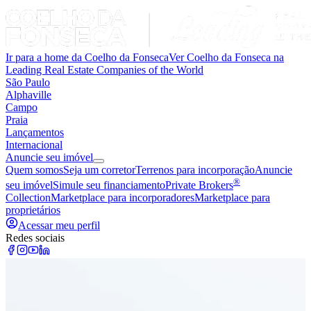
Ir para a home da Coelho da Fonseca
Ver Coelho da Fonseca na
Leading Real Estate Companies of the World
São Paulo
Alphaville
Campo
Praia
Lançamentos
Internacional
Anuncie seu imóvel
Quem somos
Seja um corretor
Terrenos para incorporação
Anuncie
®
seu imóvel
Simule seu financiamento
Private Brokers
Collection
Marketplace para incorporadores
Marketplace para
proprietários
Acessar meu perfil
Redes sociais