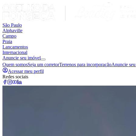
São Paulo
Alphaville
Campo
Praia
Lançamentos
Internacional
Anuncie seu imóvel
Quem somos
Seja um corretor
Terrenos para incorporação
Anuncie seu
Acessar meu perfil
Redes sociais