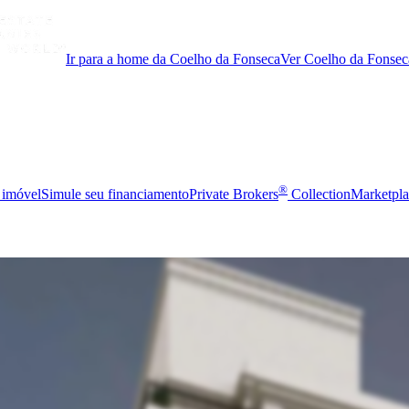
Ir para a home da Coelho da Fonseca
Ver Coelho da Fonsec
®
 imóvel
Simule seu financiamento
Private Brokers
Collection
Marketpla