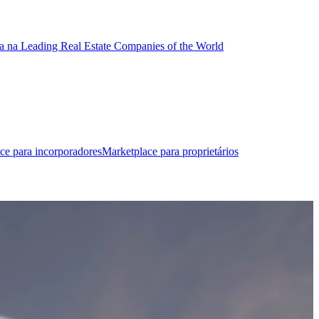
a na Leading Real Estate Companies of the World
ce para incorporadores
Marketplace para proprietários