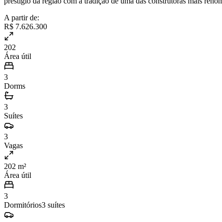
prestígio da região com a tradição de uma das construtoras mais reno
A partir de:
R$ 7.626.300
202
Área útil
3
Dorms
3
Suítes
3
Vagas
202 m²
Área útil
3
Dormitórios
3
suítes