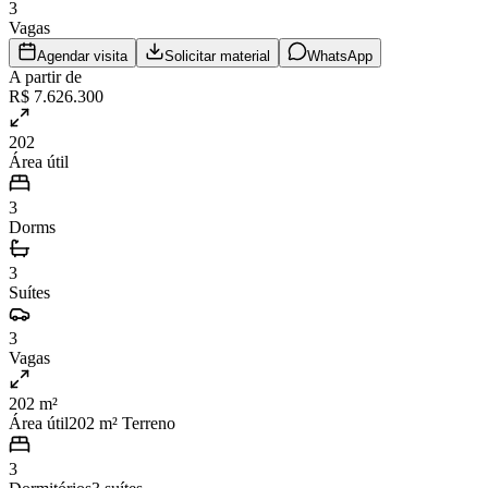
3
Vagas
Agendar visita
Solicitar material
WhatsApp
A partir de
R$ 7.626.300
202
Área útil
3
Dorms
3
Suítes
3
Vagas
202 m²
Área útil
202
m² Terreno
3