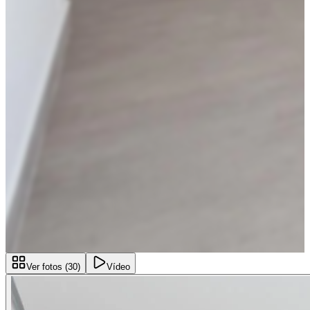
Ver fotos (
30
)
Vídeo