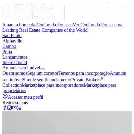
Ir para a home da Coelho da Fonseca
Ver Coelho da Fonseca na
Leading Real Estate Companies of the World
São Paulo
Alphaville
Campo
Praia
Lançamentos
Internacional
Anuncie seu imóvel
Quem somos
Seja um corretor
Terrenos para incorporação
Anuncie
®
seu imóvel
Simule seu financiamento
Private Brokers
Collection
Marketplace para incorporadores
Marketplace para
proprietários
Acessar meu perfil
Redes sociais