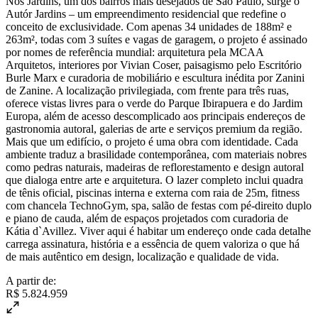
Nos Jardins, um dos bairros mais desejados de São Paulo, surge o
Autór Jardins – um empreendimento residencial que redefine o
conceito de exclusividade. Com apenas 34 unidades de 188m² e
263m², todas com 3 suítes e vagas de garagem, o projeto é assinado
por nomes de referência mundial: arquitetura pela MCAA
Arquitetos, interiores por Vivian Coser, paisagismo pelo Escritório
Burle Marx e curadoria de mobiliário e escultura inédita por Zanini
de Zanine. A localização privilegiada, com frente para três ruas,
oferece vistas livres para o verde do Parque Ibirapuera e do Jardim
Europa, além de acesso descomplicado aos principais endereços de
gastronomia autoral, galerias de arte e serviços premium da região.
Mais que um edifício, o projeto é uma obra com identidade. Cada
ambiente traduz a brasilidade contemporânea, com materiais nobres
como pedras naturais, madeiras de reflorestamento e design autoral
que dialoga entre arte e arquitetura. O lazer completo inclui quadra
de tênis oficial, piscinas interna e externa com raia de 25m, fitness
com chancela TechnoGym, spa, salão de festas com pé-direito duplo
e piano de cauda, além de espaços projetados com curadoria de
Kátia d`Avillez. Viver aqui é habitar um endereço onde cada detalhe
carrega assinatura, história e a essência de quem valoriza o que há
de mais autêntico em design, localização e qualidade de vida.
A partir de:
R$ 5.824.959