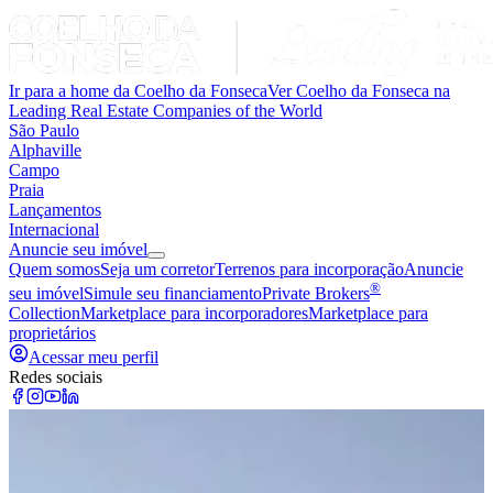
Ir para a home da Coelho da Fonseca
Ver Coelho da Fonseca na
Leading Real Estate Companies of the World
São Paulo
Alphaville
Campo
Praia
Lançamentos
Internacional
Anuncie seu imóvel
Quem somos
Seja um corretor
Terrenos para incorporação
Anuncie
®
seu imóvel
Simule seu financiamento
Private Brokers
Collection
Marketplace para incorporadores
Marketplace para
proprietários
Acessar meu perfil
Redes sociais