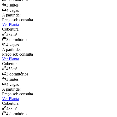
3
suíte
s
4
vaga
s
A partir de:
Preço sob consulta
Ver Planta
Cobertura
372
m²
3
dormitório
s
4
vaga
s
A partir de:
Preço sob consulta
Ver Planta
Cobertura
453
m²
3
dormitório
s
3
suíte
s
4
vaga
s
A partir de:
Preço sob consulta
Ver Planta
Cobertura
488
m²
4
dormitório
s