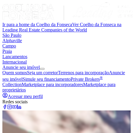
Ir para a home da Coelho da Fonseca
Ver Coelho da Fonseca na
Leading Real Estate Companies of the World
São Paulo
Alphaville
Campo
Praia
Lançamentos
Internacional
Anuncie seu imóvel
Quem somos
Seja um corretor
Terrenos para incorporação
Anuncie
®
seu imóvel
Simule seu financiamento
Private Brokers
Collection
Marketplace para incorporadores
Marketplace para
proprietários
Acessar meu perfil
Redes sociais