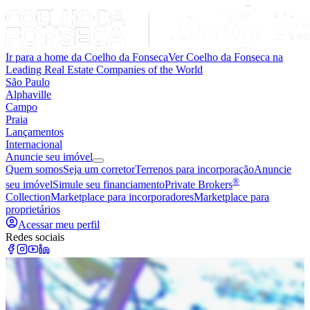
Ir para a home da Coelho da Fonseca
Ver Coelho da Fonseca na
Leading Real Estate Companies of the World
São Paulo
Alphaville
Campo
Praia
Lançamentos
Internacional
Anuncie seu imóvel
Quem somos
Seja um corretor
Terrenos para incorporação
Anuncie
®
seu imóvel
Simule seu financiamento
Private Brokers
Collection
Marketplace para incorporadores
Marketplace para
proprietários
Acessar meu perfil
Redes sociais