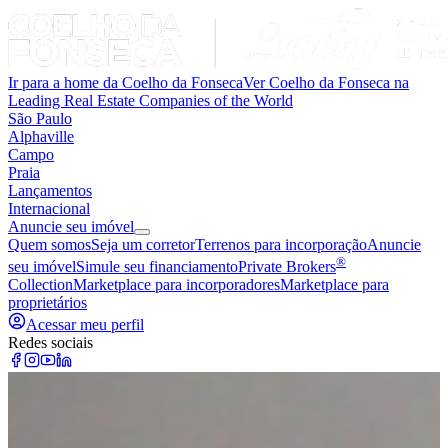
Ir para a home da Coelho da Fonseca
Ver Coelho da Fonseca na
Leading Real Estate Companies of the World
São Paulo
Alphaville
Campo
Praia
Lançamentos
Internacional
Anuncie seu imóvel
Quem somos
Seja um corretor
Terrenos para incorporação
Anuncie
®
seu imóvel
Simule seu financiamento
Private Brokers
Collection
Marketplace para incorporadores
Marketplace para
proprietários
Acessar meu perfil
Redes sociais