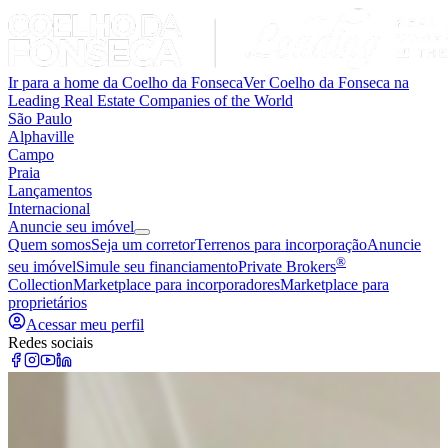
Ir para a home da Coelho da Fonseca
Ver Coelho da Fonseca na
Leading Real Estate Companies of the World
São Paulo
Alphaville
Campo
Praia
Lançamentos
Internacional
Anuncie seu imóvel
Quem somos
Seja um corretor
Terrenos para incorporação
Anuncie
®
seu imóvel
Simule seu financiamento
Private Brokers
Collection
Marketplace para incorporadores
Marketplace para
proprietários
Acessar meu perfil
Redes sociais