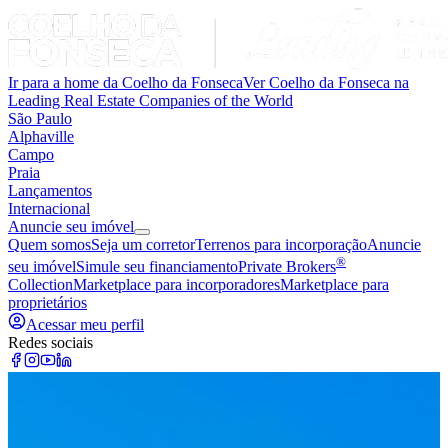
Ir para a home da Coelho da Fonseca
Ver Coelho da Fonseca na
Leading Real Estate Companies of the World
São Paulo
Alphaville
Campo
Praia
Lançamentos
Internacional
Anuncie seu imóvel
Quem somos
Seja um corretor
Terrenos para incorporação
Anuncie
®
seu imóvel
Simule seu financiamento
Private Brokers
Collection
Marketplace para incorporadores
Marketplace para
proprietários
Acessar meu perfil
Redes sociais