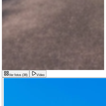
Ver fotos (
38
)
Vídeo