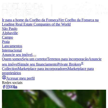
Ir para a home da Coelho da Fonseca
Ver Coelho da Fonseca na
Leading Real Estate Companies of the World
São Paulo
Alphaville
Campo
Praia
Lançamentos
Internacional
Anuncie seu imóvel
Quem somos
Seja um corretor
Terrenos para incorporação
Anuncie
®
seu imóvel
Simule seu financiamento
Private Brokers
Collection
Marketplace para incorporadores
Marketplace para
proprietários
Acessar meu perfil
Redes sociais