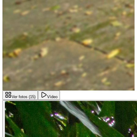
Ver fotos (
15
)
Vídeo