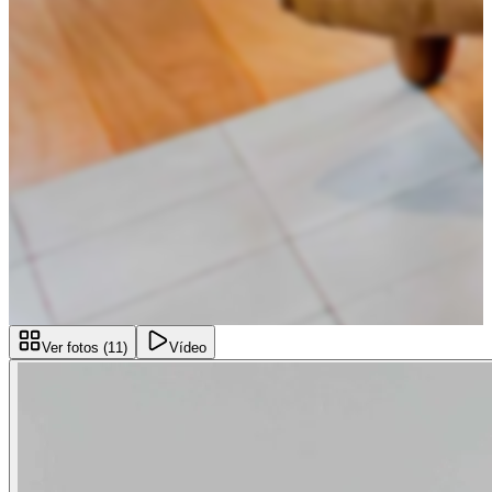
Ver fotos (
11
)
Vídeo