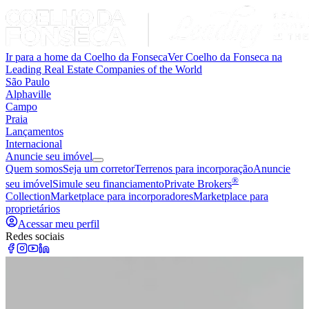
Ir para a home da Coelho da Fonseca
Ver Coelho da Fonseca na
Leading Real Estate Companies of the World
São Paulo
Alphaville
Campo
Praia
Lançamentos
Internacional
Anuncie seu imóvel
Quem somos
Seja um corretor
Terrenos para incorporação
Anuncie
®
seu imóvel
Simule seu financiamento
Private Brokers
Collection
Marketplace para incorporadores
Marketplace para
proprietários
Acessar meu perfil
Redes sociais