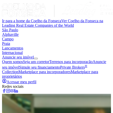
Ir para a home da Coelho da Fonseca
Ver Coelho da Fonseca na
Leading Real Estate Companies of the World
São Paulo
Alphaville
Campo
Praia
Lançamentos
Internacional
Anuncie seu imóvel
Quem somos
Seja um corretor
Terrenos para incorporação
Anuncie
®
seu imóvel
Simule seu financiamento
Private Brokers
Collection
Marketplace para incorporadores
Marketplace para
proprietários
Acessar meu perfil
Redes sociais