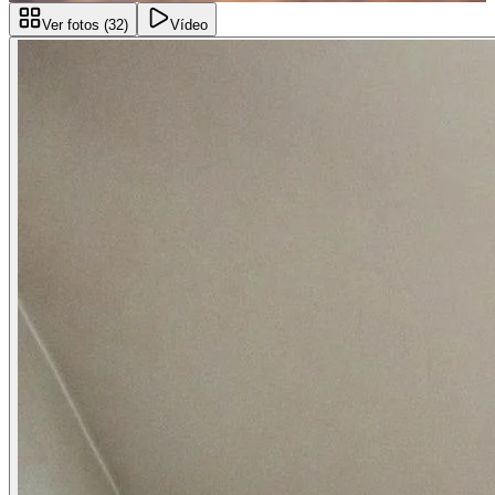
Ver fotos (
32
)
Vídeo