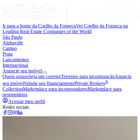
Ir para a home da Coelho da Fonseca
Ver Coelho da Fonseca na
Leading Real Estate Companies of the World
São Paulo
Alphaville
Campo
Praia
Lançamentos
Internacional
Anuncie seu imóvel
Quem somos
Seja um corretor
Terrenos para incorporação
Anuncie
®
seu imóvel
Simule seu financiamento
Private Brokers
Collection
Marketplace para incorporadores
Marketplace para
proprietários
Acessar meu perfil
Redes sociais