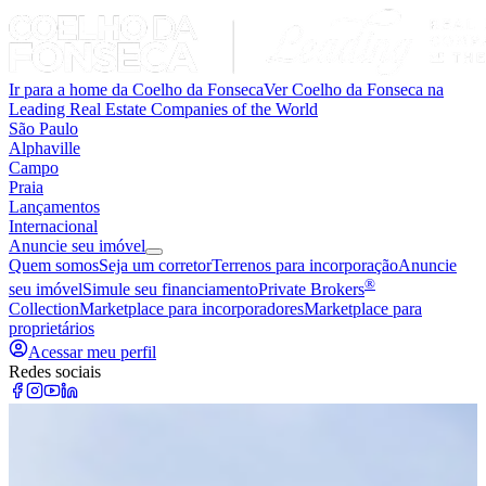
Ir para a home da Coelho da Fonseca
Ver Coelho da Fonseca na
Leading Real Estate Companies of the World
São Paulo
Alphaville
Campo
Praia
Lançamentos
Internacional
Anuncie seu imóvel
Quem somos
Seja um corretor
Terrenos para incorporação
Anuncie
®
seu imóvel
Simule seu financiamento
Private Brokers
Collection
Marketplace para incorporadores
Marketplace para
proprietários
Acessar meu perfil
Redes sociais