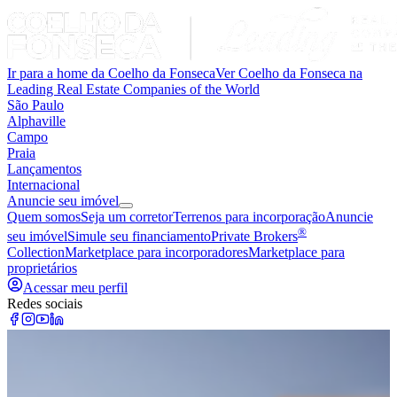
Ir para a home da Coelho da Fonseca
Ver Coelho da Fonseca na
Leading Real Estate Companies of the World
São Paulo
Alphaville
Campo
Praia
Lançamentos
Internacional
Anuncie seu imóvel
Quem somos
Seja um corretor
Terrenos para incorporação
Anuncie
®
seu imóvel
Simule seu financiamento
Private Brokers
Collection
Marketplace para incorporadores
Marketplace para
proprietários
Acessar meu perfil
Redes sociais