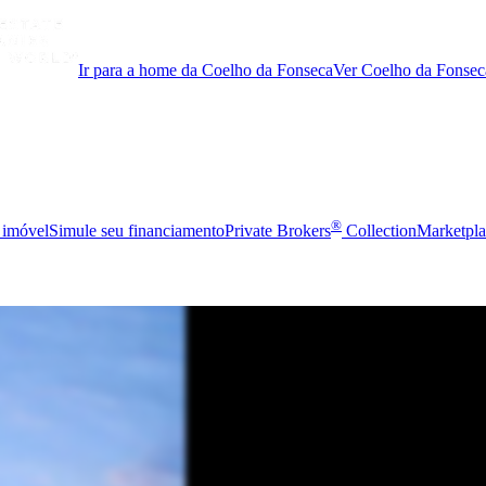
Ir para a home da Coelho da Fonseca
Ver Coelho da Fonsec
®
 imóvel
Simule seu financiamento
Private Brokers
Collection
Marketpla