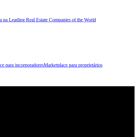
a na Leading Real Estate Companies of the World
ce para incorporadores
Marketplace para proprietários