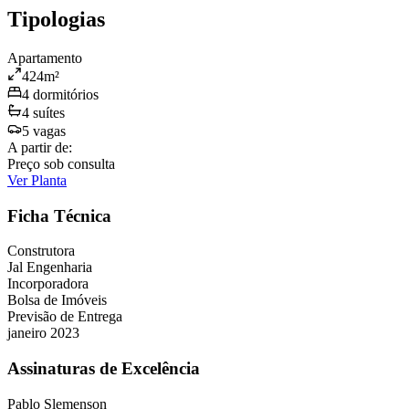
Tipologias
Apartamento
424
m²
4
dormitório
s
4
suíte
s
5
vaga
s
A partir de:
Preço sob consulta
Ver Planta
Ficha Técnica
Construtora
Jal Engenharia
Incorporadora
Bolsa de Imóveis
Previsão de Entrega
janeiro 2023
Assinaturas de Excelência
Pablo Slemenson