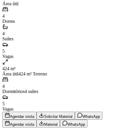
Área útil
4
Dorms
4
Suítes
5
Vagas
424 m²
Área útil
424
m² Terreno
4
Dormitórios
4
suítes
5
Vagas
Agendar visita
Solicitar Material
WhatsApp
Agendar visita
Material
WhatsApp