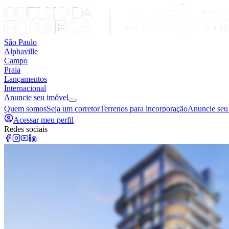
São Paulo
Alphaville
Campo
Praia
Lançamentos
Internacional
Anuncie seu imóvel
Quem somos
Seja um corretor
Terrenos para incorporação
Anuncie seu
Acessar meu perfil
Redes sociais