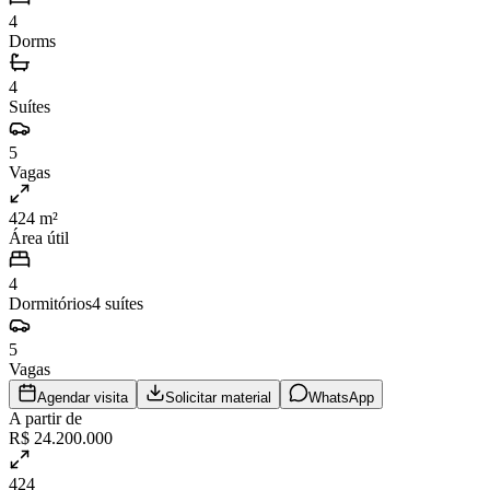
4
Dorms
4
Suítes
5
Vagas
424 m²
Área útil
4
Dormitórios
4
suítes
5
Vagas
Agendar visita
Solicitar material
WhatsApp
A partir de
R$ 24.200.000
424