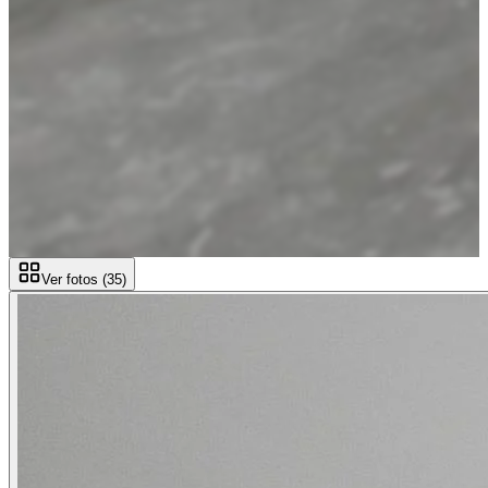
Ver fotos (
35
)