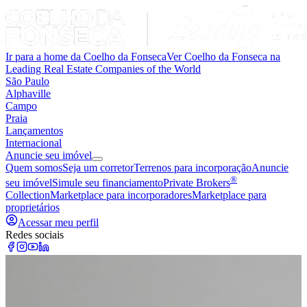
Ir para a home da Coelho da Fonseca
Ver Coelho da Fonseca na
Leading Real Estate Companies of the World
São Paulo
Alphaville
Campo
Praia
Lançamentos
Internacional
Anuncie seu imóvel
Quem somos
Seja um corretor
Terrenos para incorporação
Anuncie
®
seu imóvel
Simule seu financiamento
Private Brokers
Collection
Marketplace para incorporadores
Marketplace para
proprietários
Acessar meu perfil
Redes sociais