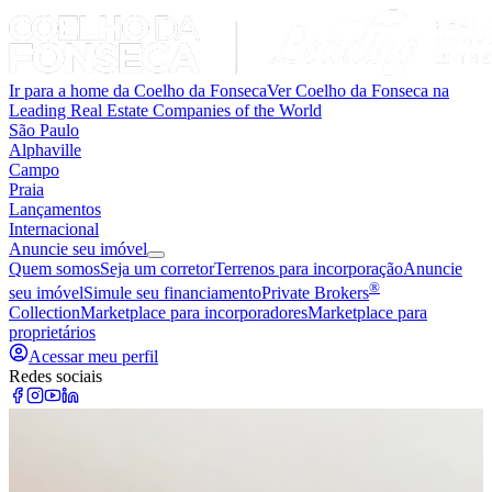
Ir para a home da Coelho da Fonseca
Ver Coelho da Fonseca na
Leading Real Estate Companies of the World
São Paulo
Alphaville
Campo
Praia
Lançamentos
Internacional
Anuncie seu imóvel
Quem somos
Seja um corretor
Terrenos para incorporação
Anuncie
®
seu imóvel
Simule seu financiamento
Private Brokers
Collection
Marketplace para incorporadores
Marketplace para
proprietários
Acessar meu perfil
Redes sociais