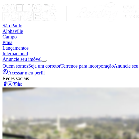
São Paulo
Alphaville
Campo
Praia
Lançamentos
Internacional
Anuncie seu imóvel
Quem somos
Seja um corretor
Terrenos para incorporação
Anuncie seu
Acessar meu perfil
Redes sociais