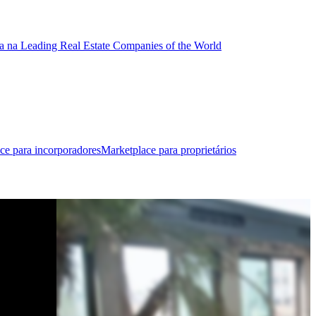
a na Leading Real Estate Companies of the World
ce para incorporadores
Marketplace para proprietários