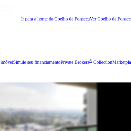
Ir para a home da Coelho da Fonseca
Ver Coelho da Fonsec
®
 imóvel
Simule seu financiamento
Private Brokers
Collection
Marketpla