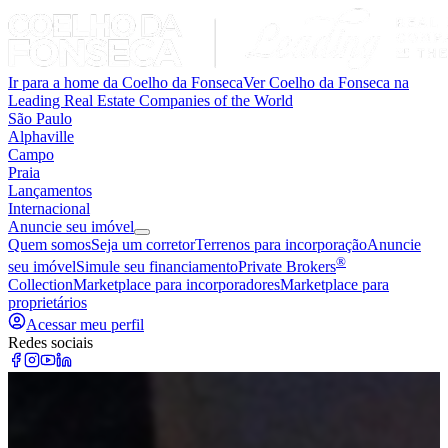
Ir para a home da Coelho da Fonseca
Ver Coelho da Fonseca na
Leading Real Estate Companies of the World
São Paulo
Alphaville
Campo
Praia
Lançamentos
Internacional
Anuncie seu imóvel
Quem somos
Seja um corretor
Terrenos para incorporação
Anuncie
®
seu imóvel
Simule seu financiamento
Private Brokers
Collection
Marketplace para incorporadores
Marketplace para
proprietários
Acessar meu perfil
Redes sociais