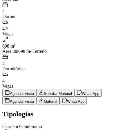
4
Dorms
4-5
Vagas
698 m²
Área útil
698
m² Terreno
4
Dormitórios
4
Vagas
Agendar visita
Solicitar Material
WhatsApp
Agendar visita
Material
WhatsApp
Tipologias
Casa em Condomínio