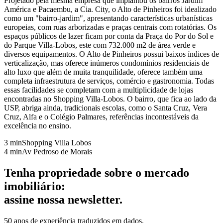
Projetado pela mesma empresa que implantou os bairros Jardim
América e Pacaembu, a Cia. City, o Alto de Pinheiros foi idealizado
como um "bairro-jardim", apresentando características urbanísticas
europeias, com ruas arborizadas e praças centrais com rotatórias. Os
espaços públicos de lazer ficam por conta da Praça do Por do Sol e
do Parque Villa-Lobos, este com 732.000 m2 de área verde e
diversos equipamentos. O Alto de Pinheiros possui baixos índices de
verticalização, mas oferece inúmeros condomínios residenciais de
alto luxo que além de muita tranquilidade, oferece também uma
completa infraestrutura de serviços, comércio e gastronomia. Todas
essas facilidades se completam com a multiplicidade de lojas
encontradas no Shopping Villa-Lobos. O bairro, que fica ao lado da
USP, abriga ainda, tradicionais escolas, como o Santa Cruz, Vera
Cruz, Alfa e o Colégio Palmares, referências incontestáveis da
excelência no ensino.
3 min
Shopping Villa Lobos
4 min
Av Pedroso de Morais
Tenha
propriedade
sobre o mercado
imobiliário:
assine nossa
newsletter
.
50 anos de experiência
traduzidos em dados,