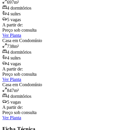
697
m²
4
dormitório
s
4
suíte
s
5
vaga
s
A partir de:
Preço sob consulta
Ver Planta
Casa em Condomínio
738
m²
4
dormitório
s
4
suíte
s
4
vaga
s
A partir de:
Preço sob consulta
Ver Planta
Casa em Condomínio
847
m²
4
dormitório
s
5
vaga
s
A partir de:
Preço sob consulta
Ver Planta
Ficha Técnica