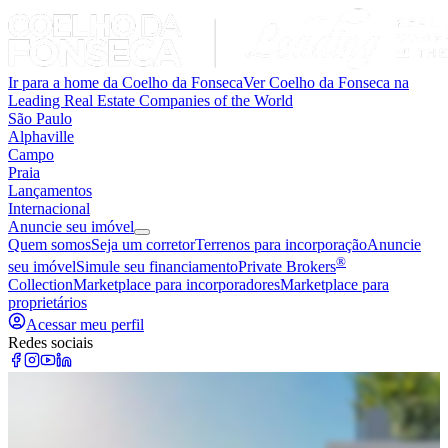
Ir para a home da Coelho da Fonseca
Ver Coelho da Fonseca na
Leading Real Estate Companies of the World
São Paulo
Alphaville
Campo
Praia
Lançamentos
Internacional
Anuncie seu imóvel
Quem somos
Seja um corretor
Terrenos para incorporação
Anuncie
®
seu imóvel
Simule seu financiamento
Private Brokers
Collection
Marketplace para incorporadores
Marketplace para
proprietários
Acessar meu perfil
Redes sociais