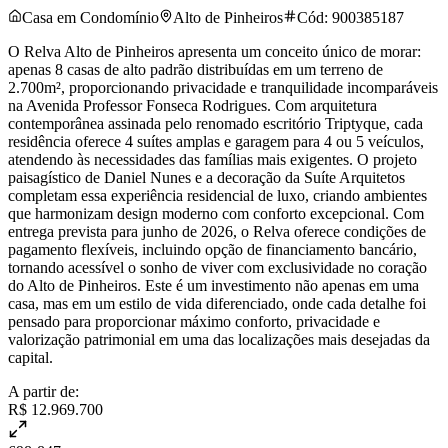
Casa em Condomínio
Alto de Pinheiros
Cód:
900385187
O Relva Alto de Pinheiros apresenta um conceito único de morar:
apenas 8 casas de alto padrão distribuídas em um terreno de
2.700m², proporcionando privacidade e tranquilidade incomparáveis
na Avenida Professor Fonseca Rodrigues. Com arquitetura
contemporânea assinada pelo renomado escritório Triptyque, cada
residência oferece 4 suítes amplas e garagem para 4 ou 5 veículos,
atendendo às necessidades das famílias mais exigentes. O projeto
paisagístico de Daniel Nunes e a decoração da Suíte Arquitetos
completam essa experiência residencial de luxo, criando ambientes
que harmonizam design moderno com conforto excepcional. Com
entrega prevista para junho de 2026, o Relva oferece condições de
pagamento flexíveis, incluindo opção de financiamento bancário,
tornando acessível o sonho de viver com exclusividade no coração
do Alto de Pinheiros. Este é um investimento não apenas em uma
casa, mas em um estilo de vida diferenciado, onde cada detalhe foi
pensado para proporcionar máximo conforto, privacidade e
valorização patrimonial em uma das localizações mais desejadas da
capital.
A partir de:
R$ 12.969.700