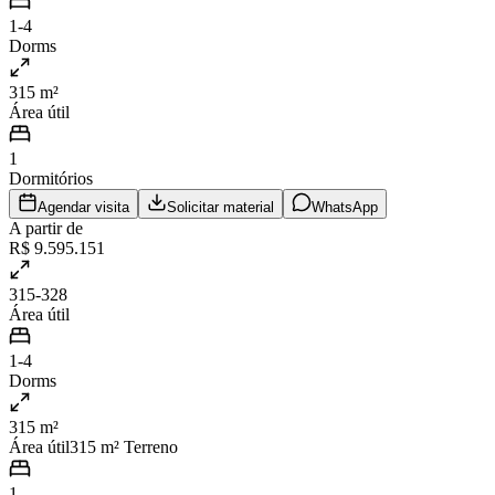
1-4
Dorms
315 m²
Área útil
1
Dormitórios
Agendar visita
Solicitar material
WhatsApp
A partir de
R$ 9.595.151
315-328
Área útil
1-4
Dorms
315 m²
Área útil
315
m² Terreno
1