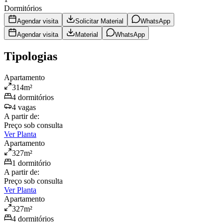
Dormitórios
Agendar visita
Solicitar Material
WhatsApp
Agendar visita
Material
WhatsApp
Tipologias
Apartamento
314
m²
4
dormitório
s
4
vaga
s
A partir de:
Preço sob consulta
Ver Planta
Apartamento
327
m²
1
dormitório
A partir de:
Preço sob consulta
Ver Planta
Apartamento
327
m²
4
dormitório
s