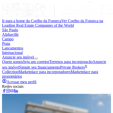
Ir para a home da Coelho da Fonseca
Ver Coelho da Fonseca na
Leading Real Estate Companies of the World
São Paulo
Alphaville
Campo
Praia
Lançamentos
Internacional
Anuncie seu imóvel
Quem somos
Seja um corretor
Terrenos para incorporação
Anuncie
®
seu imóvel
Simule seu financiamento
Private Brokers
Collection
Marketplace para incorporadores
Marketplace para
proprietários
Acessar meu perfil
Redes sociais