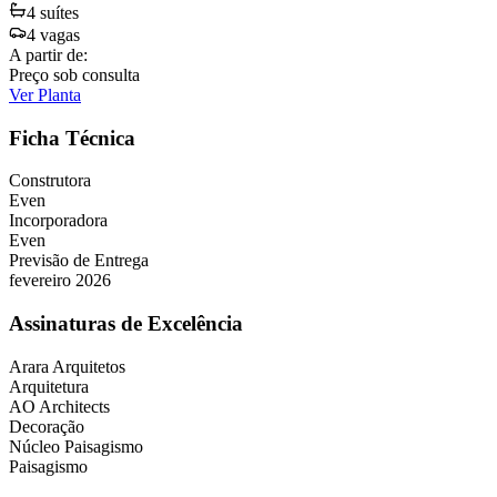
4
suíte
s
4
vaga
s
A partir de:
Preço sob consulta
Ver Planta
Ficha Técnica
Construtora
Even
Incorporadora
Even
Previsão de Entrega
fevereiro 2026
Assinaturas de Excelência
Arara Arquitetos
Arquitetura
AO Architects
Decoração
Núcleo Paisagismo
Paisagismo