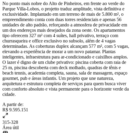
No ponto mais nobre do Alto de Pinheiros, em frente ao verde do
Parque Villa-Lobos, o projetto traduz amplitude, vista definitiva e
exclusividade. Implantado em um terreno de mais de 5.800 m², o
empreendimento conta com duas torres residenciais e apenas 56
unidades de alto padrão, reforçando a atmosfera de privacidade em
um dos endereços mais desejados da zona oeste. Os apartamentos
tipo oferecem 327 m² com 4 suítes, hall privativo, terraço com
churrasqueira e office exclusivo no subsolo, além de 4 vagas
determinadas. As coberturas duplex alcançam 577 m², com 5 vagas,
elevando a experiência de morar a um novo patamar. Plantas
inteligentes, infraestrutura para ar-condicionado e caixilhos amplos.
O lazer é digno de um clube privativo: piscina coberta com raia de
25 m, piscina descoberta com deck molhado, quadras de tênis e
beach tennis, academia completa, sauna, sala de massagem, espaço
gourmet, pub e áreas infantis. Um projeto que une natureza,
arquitetura e estrutura completa de serviços para quem busca viver
com conforto absoluto e vista permanente para o horizonte verde da
cidade.
A partir de:
R$ 9.595.151
315-328
Área útil