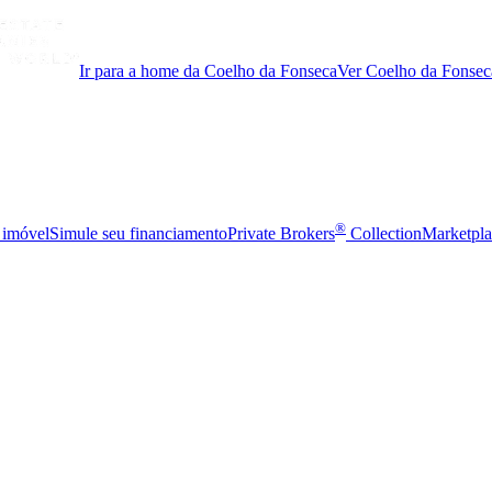
Ir para a home da Coelho da Fonseca
Ver Coelho da Fonsec
®
 imóvel
Simule seu financiamento
Private Brokers
Collection
Marketpla