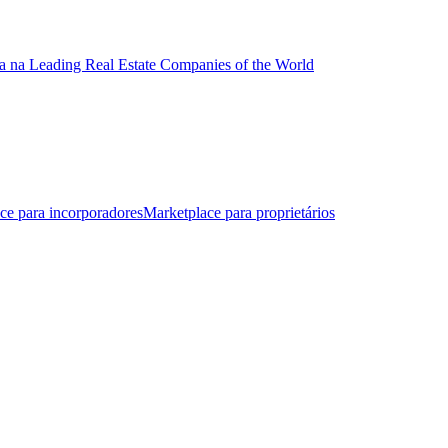
a na Leading Real Estate Companies of the World
ce para incorporadores
Marketplace para proprietários